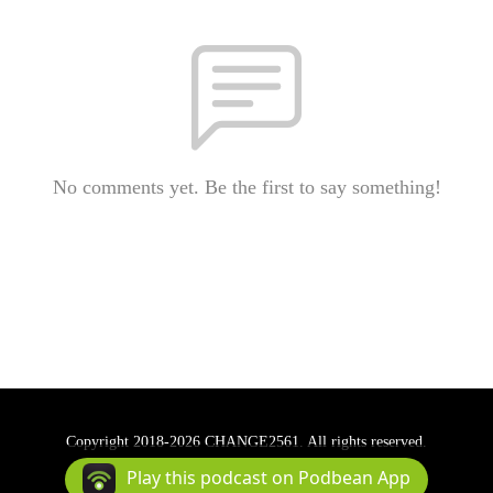
No comments yet. Be the first to say something!
Copyright 2018-2026 CHANGE2561. All rights reserved.
Podcast Powered By
Podbean
Play this podcast on Podbean App